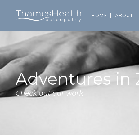
HOME
ABOUT
Adventures in
Check out our work