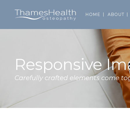
HOME
ABOUT
Responsive Im
Carefully crafted elements come to