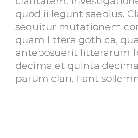
claritatem. Investigatio
quod ii legunt saepius. C
sequitur mutationem co
quam littera gothica, 
anteposuerit litterarum 
decima et quinta decima
parum clari, fiant sollem