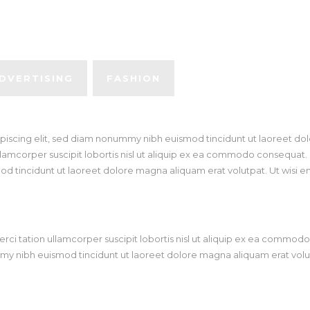
DVERTISING
FASHION
piscing elit, sed diam nonummy nibh euismod tincidunt ut laoreet dol
llamcorper suscipit lobortis nisl ut aliquip ex ea commodo consequat
d tincidunt ut laoreet dolore magna aliquam erat volutpat. Ut wisi e
erci tation ullamcorper suscipit lobortis nisl ut aliquip ex ea commo
my nibh euismod tincidunt ut laoreet dolore magna aliquam erat volu