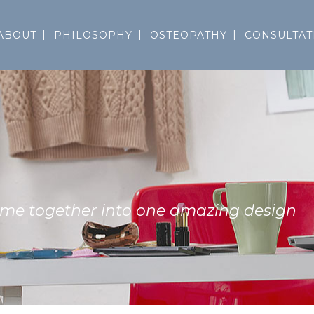
ABOUT
PHILOSOPHY
OSTEOPATHY
CONSULTAT
come together into one amazing design