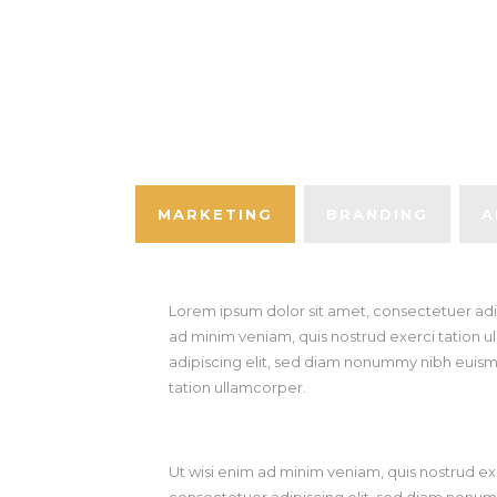
MARKETING
BRANDING
A
Lorem ipsum dolor sit amet, consectetuer adi
ad minim veniam, quis nostrud exerci tation u
adipiscing elit, sed diam nonummy nibh euismo
tation ullamcorper.
Ut wisi enim ad minim veniam, quis nostrud ex