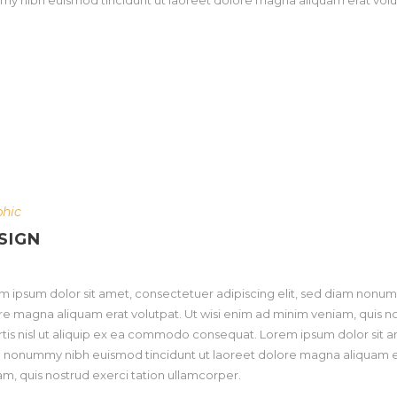
my nibh euismod tincidunt ut laoreet dolore magna aliquam erat volu
phic
SIGN
m ipsum dolor sit amet, consectetuer adipiscing elit, sed diam nonum
re magna aliquam erat volutpat. Ut wisi enim ad minim veniam, quis no
rtis nisl ut aliquip ex ea commodo consequat. Lorem ipsum dolor sit a
 nonummy nibh euismod tincidunt ut laoreet dolore magna aliquam er
am, quis nostrud exerci tation ullamcorper.