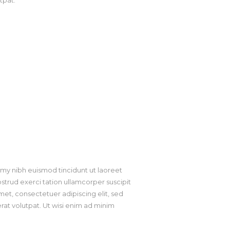
tpat.
my nibh euismod tincidunt ut laoreet
strud exerci tation ullamcorper suscipit
met, consectetuer adipiscing elit, sed
at volutpat. Ut wisi enim ad minim