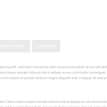
DVERTISING
FASHION
piscing elit, sed diam nonummy nibh euismod tincidunt ut laoreet dol
llamcorper suscipit lobortis nisl ut aliquip ex ea commodo consequat
d tincidunt ut laoreet dolore magna aliquam erat volutpat. Ut wisi e
erci tation ullamcorper suscipit lobortis nisl ut aliquip ex ea commo