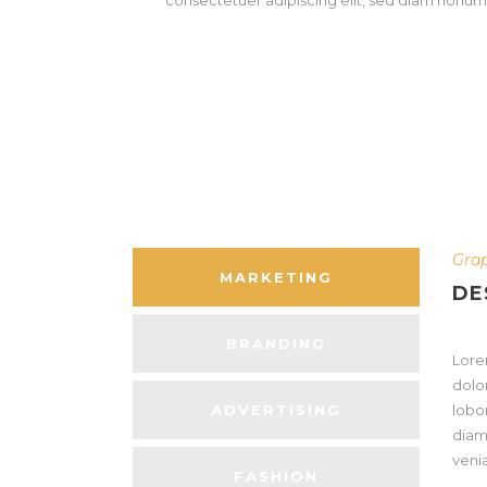
consectetuer adipiscing elit, sed diam nonum
Gra
MARKETING
DE
BRANDING
Lore
dolo
ADVERTISING
lobo
diam
veni
FASHION